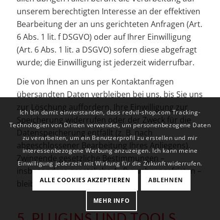
unserem berechtigten Interesse an der effektiven
Bearbeitung der an uns gerichteten Anfragen (Art.
6 Abs. 1 lit. f DSGVO) oder auf Ihrer Einwilligung
(Art. 6 Abs. 1 lit. a DSGVO) sofern diese abgefragt
wurde; die Einwilligung ist jederzeit widerrufbar.
Die von Ihnen an uns per Kontaktanfragen
übersandten Daten verbleiben bei uns, bis Sie uns
zur Löschung auffordern, Ihre Einwilligung zur
Ich bin damit einverstanden, dass redvil-shop.com Tracking-
Speicherung widerrufen oder der Zweck für die
Technologien von Dritten verwendet, um personenbezogene Daten
Datenspeicherung entfällt (z. B. nach
zu verarbeiten, um ein Benutzerprofil zu erstellen und mir
abgeschlossener Bearbeitung Ihres Anliegens).
interessenbezogene Werbung anzuzeigen. Ich kann meine
Zwingende gesetzliche Bestimmungen –
Einwilligung jederzeit mit Wirkung für die Zukunft widerrufen.
insbesondere gesetzliche Aufbewahrungsfristen –
ALLE COOKIES AKZEPTIEREN
ABLEHNEN
bleiben unberührt.
MEHR INFO
5. PLUGINS UND TOOLS