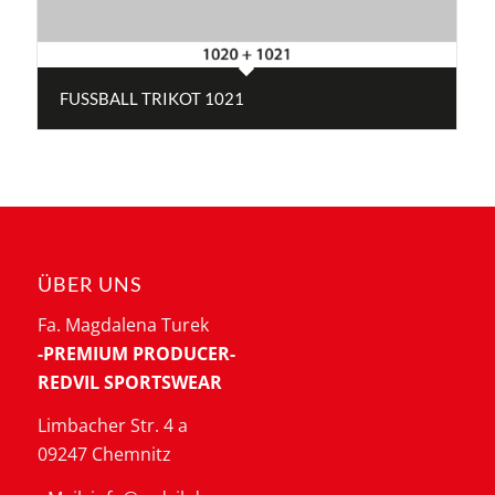
FUSSBALL TRIKOT 1021
ÜBER UNS
Fa. Magdalena Turek
-PREMIUM PRODUCER-
REDVIL SPORTSWEAR
Limbacher Str. 4 a
09247 Chemnitz