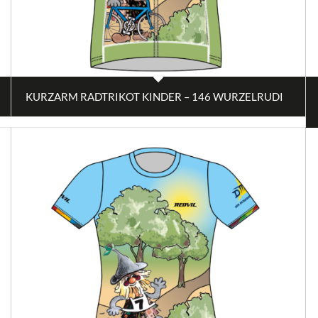
KURZARM RADTRIKOT KINDER – 146 WURZELRUDI