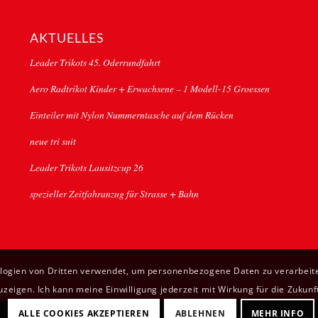
AKTUELLES
Leader Trikots 45. Oderrundfahrt
Aero Radtrikot Kinder + Erwachsene – 1 Modell-15 Groessen
Einteiler mit Nylon Nummerntasche auf dem Rücken
neue tri suit
Leader Trikots Lausitzcup 26
spezieller Zeitfahranzug für Strasse + Bahn
ologien von Dritten verwendet, um personenbezogene Daten zu verarbeite
eigen. Ich kann meine Einwilligung jederzeit mit Wirkung für die Zukunf
ALLE COOKIES AKZEPTIEREN
ABLEHNEN
MEHR INFO