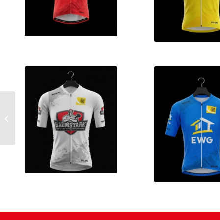
Aero Radtrikot Kinder +
Erwachsene – 1 Modell-
15 Groessen