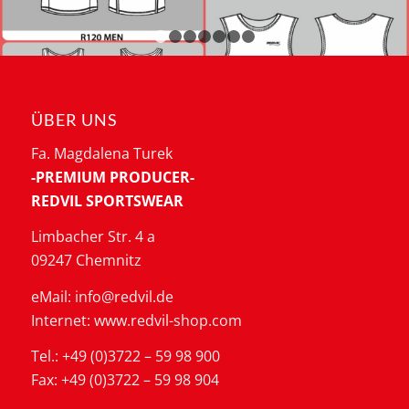
1
2
3
4
5
6
7
ÜBER UNS
Fa. Magdalena Turek
-PREMIUM PRODUCER-
REDVIL SPORTSWEAR
Limbacher Str. 4 a
09247 Chemnitz
eMail: info@redvil.de
Internet: www.redvil-shop.com
Tel.: +49 (0)3722 – 59 98 900
Fax: +49 (0)3722 – 59 98 904