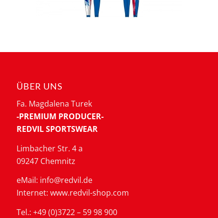
ÜBER UNS
Fa. Magdalena Turek
-PREMIUM PRODUCER-
REDVIL SPORTSWEAR
Limbacher Str. 4 a
09247 Chemnitz
eMail: info@redvil.de
Internet: www.redvil-shop.com
Tel.: +49 (0)3722 – 59 98 900