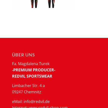
ÜBER UNS
Fa. Magdalena Turek
-PREMIUM PRODUCER-
REDVIL SPORTSWEAR
Limbacher Str. 4 a
09247 Chemnitz
eMail: info@redvil.de
Internet: www.redvil-shop.com