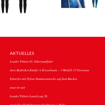
AKTUELLES
Leader Trikots 45. Oderrundfahrt
Aero Radtrikot Kinder + Erwachsene – 1 Modell-15 Groessen
Einteiler mit Nylon Nummerntasche auf dem Rücken
neue tri suit
Leader Trikots Lausitzcup 26
spezieller Zeitfahranzug für Strasse + Bahn