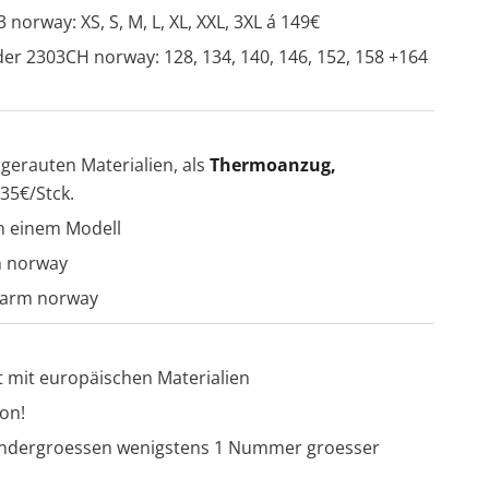
norway: XS, S, M, L, XL, XXL, 3XL á 149€
er 2303CH norway: 128, 134, 140, 146, 152, 158 +164
gerauten Materialien, als
Thermoanzug,
 35€/Stck.
n einem Modell
m norway
warm norway
 mit europäischen Materialien
on!
Kindergroessen wenigstens 1 Nummer groesser