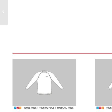
Funktions-T-Shirt
1006L PULS + 1006WL
PULS Langarm