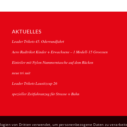
AKTUELLES
Leader Trikots 45. Oderrundfahrt
Aero Radtrikot Kinder + Erwachsene – 1 Modell-15 Groessen
Einteiler mit Nylon Nummerntasche auf dem Rücken
neue tri suit
Leader Trikots Lausitzcup 26
spezieller Zeitfahranzug für Strasse + Bahn
ologien von Dritten verwendet, um personenbezogene Daten zu verarbeite