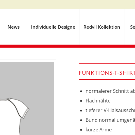
News
Individuelle Designe
Redvil Kollektion
Se
FUNKTIONS-T-SHIR
normalerer Schnitt ab
Flachnähte
tieferer V-Halsaussch
Bund normal umgenä
kurze Arme