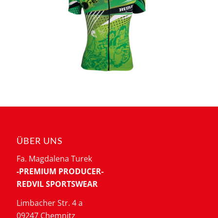
ÜBER UNS
Fa. Magdalena Turek
-PREMIUM PRODUCER-
REDVIL SPORTSWEAR
Limbacher Str. 4 a
09247 Chemnitz