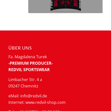
ÜBER UNS
Fa. Magdalena Turek
-PREMIUM PRODUCER-
REDVIL SPORTSWEAR
Limbacher Str. 4 a
09247 Chemnitz
eMail: info@redvil.de
Internet: www.redvil-shop.com