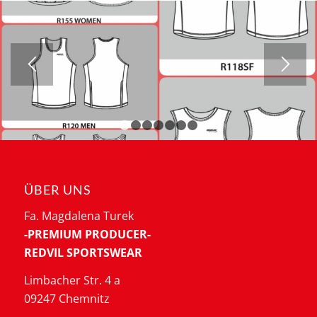
1
2
3
4
5
6
7
ÜBER UNS
Fa. Magdalena Turek
-PREMIUM PRODUCER-
REDVIL SPORTSWEAR
Limbacher Str. 4 a
09247 Chemnitz