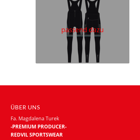
passend dazu
ÜBER UNS
Fa. Magdalena Turek
-PREMIUM PRODUCER-
REDVIL SPORTSWEAR