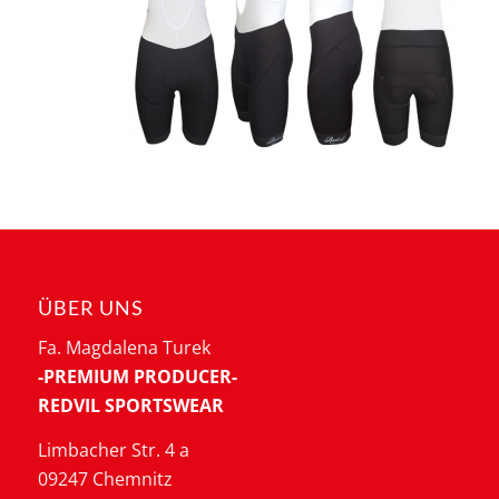
ÜBER UNS
Fa. Magdalena Turek
-PREMIUM PRODUCER-
REDVIL SPORTSWEAR
Limbacher Str. 4 a
09247 Chemnitz