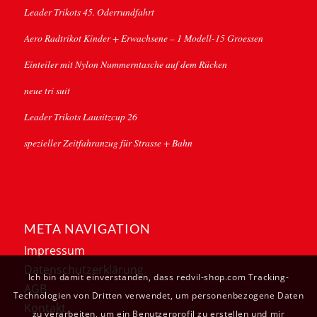
Leader Trikots 45. Oderrundfahrt
Aero Radtrikot Kinder + Erwachsene – 1 Modell-15 Groessen
Einteiler mit Nylon Nummerntasche auf dem Rücken
neue tri suit
Leader Trikots Lausitzcup 26
spezieller Zeitfahranzug für Strasse + Bahn
META NAVIGATION
Impressum
Datenschutzerklärung
Ich bin damit einverstanden, dass redvil-shop.com Tracking-
AGB
Technologien von Dritten verwendet, um personenbezogene Daten
Kontakt
zu verarbeiten, um ein Benutzerprofil zu erstellen und mir