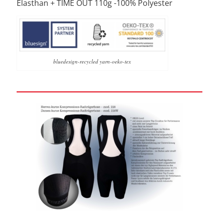
Elasthan + TIME OUT 110g -100% Polyester
bluedesign-recycled yarn-oeko-tex