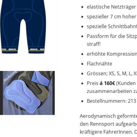
elastische Netzträger
spezieller 7 cm hoher
spezielle Schnittbahn
Passform für die Sit
straff!
erhöhte Kompressio
Flachnähte
Grössen; XS, S, M, L, X
Preis
á 160€
(Kunden 
zusammenarbeiten za
Bestellnummern: 213 s
Aerodynamisch geformte
den Rennsport aufgearbe
kräftigere FahrerInnen. D