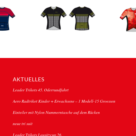
AKTUELLES
Leader Trikots 45. Oderrundfahrt
Aero Radtrikot Kinder + Erwachsene – 1 Modell-15 Groessen
Einteiler mit Nylon Nummerntasche auf dem Rücken
neue tri suit
Leader Trikots Lausitzcup 26