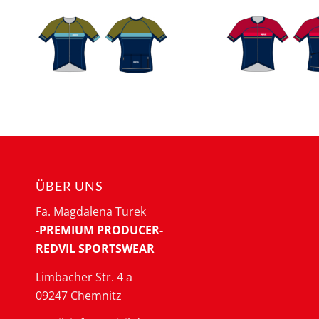
ÜBER UNS
Fa. Magdalena Turek
-PREMIUM PRODUCER-
REDVIL SPORTSWEAR
Limbacher Str. 4 a
09247 Chemnitz