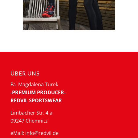
ÜBER UNS
Fa. Magdalena Turek
-PREMIUM PRODUCER-
REDVIL SPORTSWEAR
Limbacher Str. 4 a
09247 Chemnitz
eMail: info@redvil.de