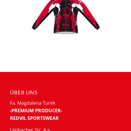
ÜBER UNS
Fa. Magdalena Turek
-PREMIUM PRODUCER-
REDVIL SPORTSWEAR
Limbacher Str. 4 a