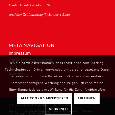
Leader Trikots Lausitzcup 26
spezieller Zeitfahranzug für Strasse + Bahn
META NAVIGATION
Impressum
Datenschutzerklärung
Ich bin damit einverstanden, dass redvil-shop.com Tracking-
AGB
Technologien von Dritten verwendet, um personenbezogene Daten
Kontakt
zu verarbeiten, um ein Benutzerprofil zu erstellen und mir
interessenbezogene Werbung anzuzeigen. Ich kann meine
Einwilligung jederzeit mit Wirkung für die Zukunft widerrufen.
ALLE COOKIES AKZEPTIEREN
ABLEHNEN
© Copyright - Redvil. Realisiert durch
Tradino
.
MEHR INFO
News
Individuelle Designe
Redvil Kollektion
Service
Outlet Store – Oeffnungszeiten