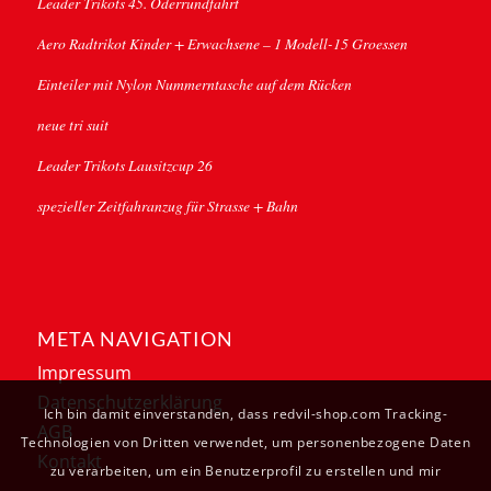
Leader Trikots 45. Oderrundfahrt
Aero Radtrikot Kinder + Erwachsene – 1 Modell-15 Groessen
Einteiler mit Nylon Nummerntasche auf dem Rücken
neue tri suit
Leader Trikots Lausitzcup 26
spezieller Zeitfahranzug für Strasse + Bahn
META NAVIGATION
Impressum
Datenschutzerklärung
Ich bin damit einverstanden, dass redvil-shop.com Tracking-
AGB
Technologien von Dritten verwendet, um personenbezogene Daten
Kontakt
zu verarbeiten, um ein Benutzerprofil zu erstellen und mir