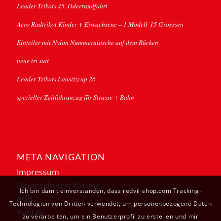
Leader Trikots 45. Oderrundfahrt
Aero Radtrikot Kinder + Erwachsene – 1 Modell-15 Groessen
Einteiler mit Nylon Nummerntasche auf dem Rücken
neue tri suit
Leader Trikots Lausitzcup 26
spezieller Zeitfahranzug für Strasse + Bahn
META NAVIGATION
Impressum
Datenschutzerklärung
Ich bin damit einverstanden, dass redvil-shop.com Tracking-
AGB
Technologien von Dritten verwendet, um personenbezogene Daten
Kontakt
zu verarbeiten, um ein Benutzerprofil zu erstellen und mir