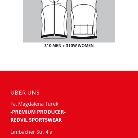
ÜBER UNS
Fa. Magdalena Turek
-PREMIUM PRODUCER-
REDVIL SPORTSWEAR
Limbacher Str. 4 a