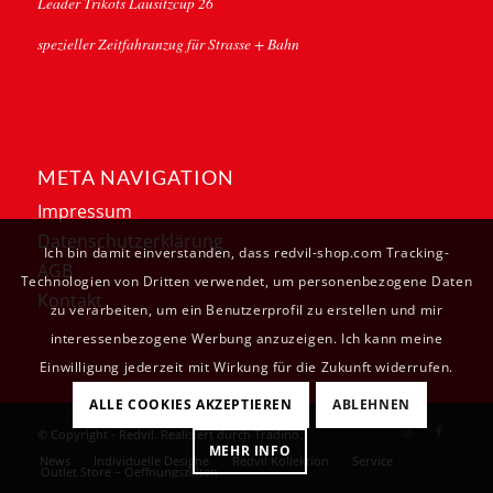
Leader Trikots Lausitzcup 26
spezieller Zeitfahranzug für Strasse + Bahn
META NAVIGATION
Impressum
Datenschutzerklärung
Ich bin damit einverstanden, dass redvil-shop.com Tracking-
AGB
Technologien von Dritten verwendet, um personenbezogene Daten
Kontakt
zu verarbeiten, um ein Benutzerprofil zu erstellen und mir
interessenbezogene Werbung anzuzeigen. Ich kann meine
Einwilligung jederzeit mit Wirkung für die Zukunft widerrufen.
ALLE COOKIES AKZEPTIEREN
ABLEHNEN
© Copyright - Redvil. Realisiert durch
Tradino
.
MEHR INFO
News
Individuelle Designe
Redvil Kollektion
Service
Outlet Store – Oeffnungszeiten