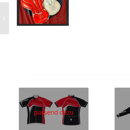
Rad-Trägerhose
222C418 / 225C418
passend dazu