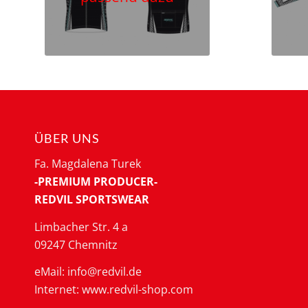
ÜBER UNS
Fa. Magdalena Turek
-PREMIUM PRODUCER-
REDVIL SPORTSWEAR
Limbacher Str. 4 a
09247 Chemnitz
eMail: info@redvil.de
Internet: www.redvil-shop.com