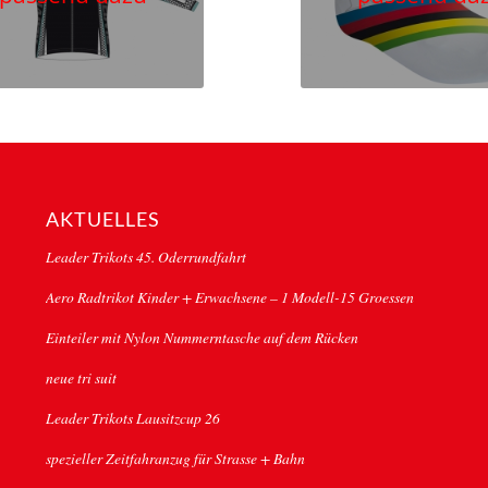
AKTUELLES
Leader Trikots 45. Oderrundfahrt
Aero Radtrikot Kinder + Erwachsene – 1 Modell-15 Groessen
Einteiler mit Nylon Nummerntasche auf dem Rücken
neue tri suit
Leader Trikots Lausitzcup 26
spezieller Zeitfahranzug für Strasse + Bahn