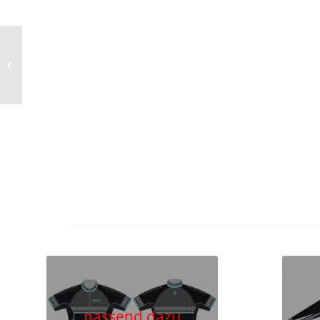
Rad-Trägerhose kurz
222C494 / 225C494
passend dazu