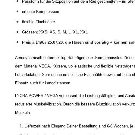
Passform für die Sitzposition auf dem Rad geschnitten – im Steh
erhöhte Kompression
flexible Flachnähte
Grössen; XXS, XS, S, M, L, XL, XXL
Preis á 149€ /
25.07.20, die Hosen sind vorrätig + können sofo
Aerodynamisch geformte Top Radträgerhose. Kompromisslos für den 
dem Material VEGA. Kürzere, vollelastische und flexible Netzträger s
Luftzirkulation. Sehr dehnbare seitliche Flachnähte sowie mit hoch 
Einsatz auch für Langdistanzen.
LYCRA POWER / VEGA verbessert die Leistungsfähigkeit und Ausda
reduzierte Muskelvibration. Durch die bessere Blutzirkulation verkür
Muskeln.
Lieferzeit nach Eingang Deiner Bestellung sind 6-8 Wochen, je