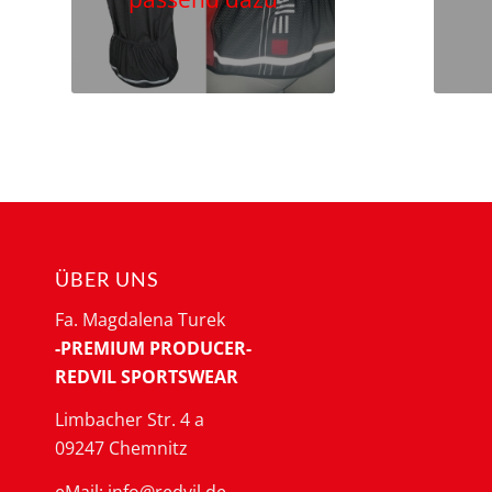
ÜBER UNS
Fa. Magdalena Turek
-PREMIUM PRODUCER-
REDVIL SPORTSWEAR
Limbacher Str. 4 a
09247 Chemnitz
eMail: info@redvil.de