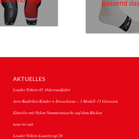
passend da
AKTUELLES
Leader Trikots 45. Oderrundfahrt
Aero Radtrikot Kinder + Erwachsene – 1 Modell-15 Groessen
Einteiler mit Nylon Nummerntasche auf dem Rücken
neue tri suit
Leader Trikots Lausitzcup 26