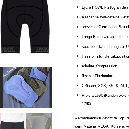
Lycra POWER 210g an den Se
elastische zweigeteilte Netz
spezieller 7 cm hoher Beina
Lange Beine wie aktuell mo
spezielle Bahnführung zur U
Passform für die Sitzpositi
erhöhte Kompression
flexible Flachnähte
Grössen; XXS, XS, S, M, L
Preis á 169€ (Kunden welch
129€)
Aerodynamisch geformte Top Rad
dem Material VEGA. Kürzere, voll