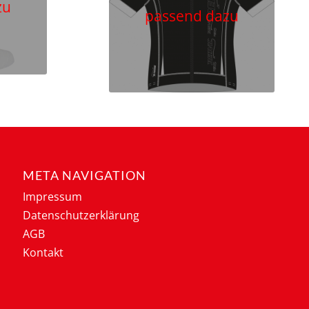
zu
passend dazu
META NAVIGATION
Impressum
Datenschutzerklärung
AGB
Kontakt