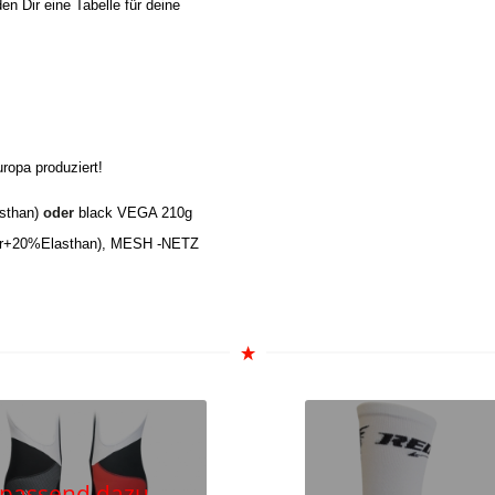
n Dir eine Tabelle für deine
ropa produziert!
sthan)
oder
black VEGA 210g
r+20%Elasthan), MESH -NETZ
passend dazu