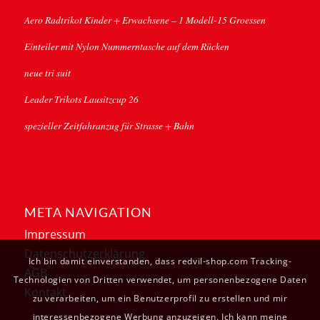
Aero Radtrikot Kinder + Erwachsene – 1 Modell-15 Groessen
Einteiler mit Nylon Nummerntasche auf dem Rücken
neue tri suit
Leader Trikots Lausitzcup 26
spezieller Zeitfahranzug für Strasse + Bahn
META NAVIGATION
Impressum
Datenschutzerklärung
Ich bin damit einverstanden, dass redvil-shop.com Tracking-
AGB
Technologien von Dritten verwendet, um personenbezogene Daten
Kontakt
zu verarbeiten, um ein Benutzerprofil zu erstellen und mir
interessenbezogene Werbung anzuzeigen. Ich kann meine