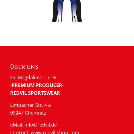
ÜBER UNS
Fa. Magdalena Turek
-PREMIUM PRODUCER-
REDVIL SPORTSWEAR
Limbacher Str. 4 a
09247 Chemnitz
eMail: info@redvil.de
Internet: www.redvil-shop.com