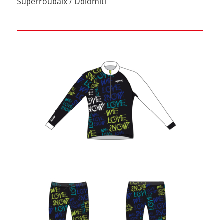
Superroubaix / Dolomiti