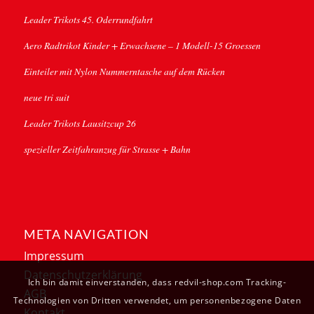
Leader Trikots 45. Oderrundfahrt
Aero Radtrikot Kinder + Erwachsene – 1 Modell-15 Groessen
Einteiler mit Nylon Nummerntasche auf dem Rücken
neue tri suit
Leader Trikots Lausitzcup 26
spezieller Zeitfahranzug für Strasse + Bahn
META NAVIGATION
Impressum
Datenschutzerklärung
Ich bin damit einverstanden, dass redvil-shop.com Tracking-
AGB
Technologien von Dritten verwendet, um personenbezogene Daten
Kontakt