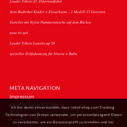
Leader Trikots 45. Oderrundfahrt
Aero Radtrikot Kinder + Erwachsene – 1 Modell-15 Groessen
Einteiler mit Nylon Nummerntasche auf dem Rücken
neue tri suit
Leader Trikots Lausitzcup 26
spezieller Zeitfahranzug für Strasse + Bahn
META NAVIGATION
Impressum
Datenschutzerklärung
Ich bin damit einverstanden, dass redvil-shop.com Tracking-
AGB
Technologien von Dritten verwendet, um personenbezogene Daten
Kontakt
zu verarbeiten, um ein Benutzerprofil zu erstellen und mir