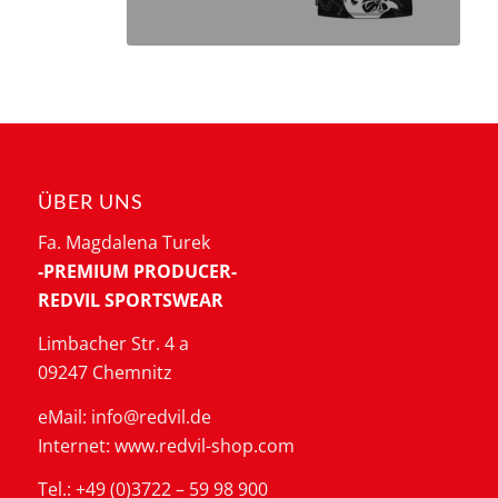
ÜBER UNS
Fa. Magdalena Turek
-PREMIUM PRODUCER-
REDVIL SPORTSWEAR
Limbacher Str. 4 a
09247 Chemnitz
eMail: info@redvil.de
Internet: www.redvil-shop.com
Tel.: +49 (0)3722 – 59 98 900