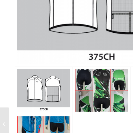
Skate Rennanzug AERO
298-A SKATE + 298L-A
SKATE