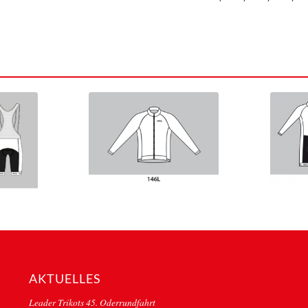
AKTUELLES
Leader Trikots 45. Oderrundfahrt