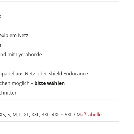
p
lexiblem Netz
n
nd mit Lycraborde
enpanel aus Netz oder Shield Endurance
schen möglich –
bitte wählen
chnitten
S, S, M, L, XL, XXL, 3XL, 4XL + 5XL /
Maßtabelle