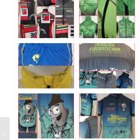
Regen- + All-
Wetterjacke Damen
352FD + Herren 382FD,