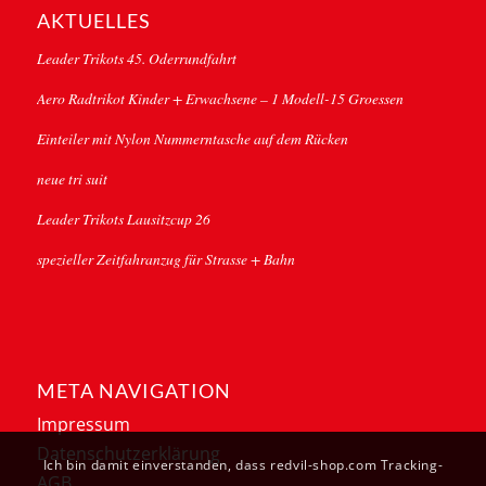
AKTUELLES
Leader Trikots 45. Oderrundfahrt
Aero Radtrikot Kinder + Erwachsene – 1 Modell-15 Groessen
Einteiler mit Nylon Nummerntasche auf dem Rücken
neue tri suit
Leader Trikots Lausitzcup 26
spezieller Zeitfahranzug für Strasse + Bahn
META NAVIGATION
Impressum
Datenschutzerklärung
Ich bin damit einverstanden, dass redvil-shop.com Tracking-
AGB