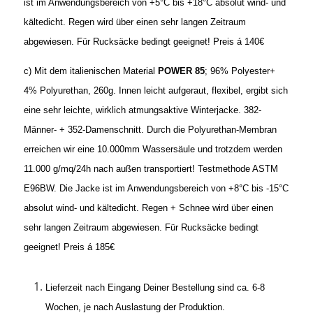
ist im Anwendungsbereich von +5°C bis +18°C absolut wind- und
kältedicht. Regen wird über einen sehr langen Zeitraum
abgewiesen. Für Rucksäcke bedingt geeignet! Preis á 140€
c) Mit dem italienischen Material
POWER 85
; 96% Polyester+
4% Polyurethan
, 260g. Innen leicht aufgeraut, flexibel
, ergibt sich
eine sehr leichte, wirklich atmungsaktive Winterjacke. 382-
Männer- + 352-Damenschnitt. Durch die Polyurethan-Membran
erreichen wir eine 10.000mm Wassersäule und trotzdem werden
11.000 g/mq/24h nach außen transportiert! Testmethode ASTM
E96BW. Die Jacke ist im Anwendungsbereich von +8°C bis -15°C
absolut wind- und kältedicht. Regen + Schnee wird über einen
sehr langen Zeitraum abgewiesen. Für Rucksäcke bedingt
geeignet! Preis á 185€
Lieferzeit nach Eingang Deiner Bestellung sind ca. 6-8
Wochen, je nach Auslastung der Produktion.