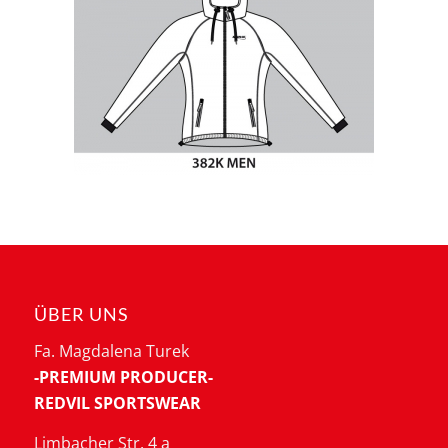
ÜBER UNS
Fa. Magdalena Turek
-PREMIUM PRODUCER-
REDVIL SPORTSWEAR
Limbacher Str. 4 a