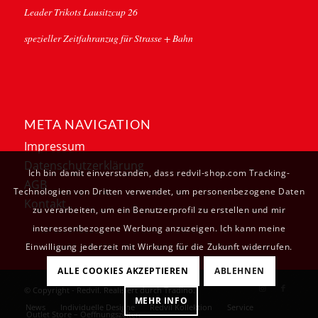
Leader Trikots Lausitzcup 26
spezieller Zeitfahranzug für Strasse + Bahn
META NAVIGATION
Impressum
Datenschutzerklärung
Ich bin damit einverstanden, dass redvil-shop.com Tracking-
AGB
Technologien von Dritten verwendet, um personenbezogene Daten
Kontakt
zu verarbeiten, um ein Benutzerprofil zu erstellen und mir
interessenbezogene Werbung anzuzeigen. Ich kann meine
Einwilligung jederzeit mit Wirkung für die Zukunft widerrufen.
ALLE COOKIES AKZEPTIEREN
ABLEHNEN
© Copyright - Redvil. Realisiert durch
Tradino
.
MEHR INFO
News
Individuelle Designe
Redvil Kollektion
Service
Outlet Store – Oeffnungszeiten