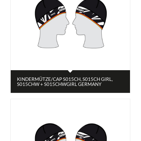
KINDERMÜTZE/CAP S015CH, S015CH GIRL,
S015CHW + S015CHWGIRL GERMANY