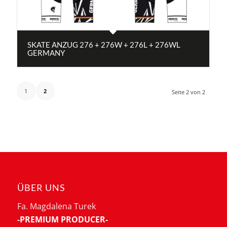
SKATE ANZUG 276 + 276W + 276L + 276WL
GERMANY
1
2
Seite 2 von 2
ÜBER UNS
Fa. Magdalena Turek
-PREMIUM PRODUCER-