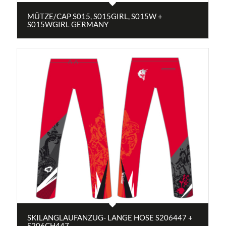
MÜTZE/CAP S015, S015GIRL, S015W +
S015WGIRL GERMANY
SKILANGLAUFANZUG- LANGE HOSE S206447 +
S206CH447