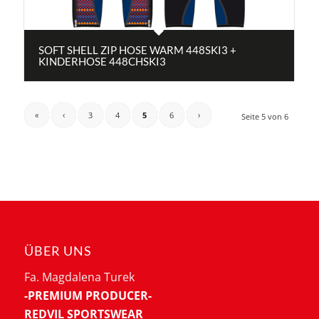
SOFT SHELL ZIP HOSE WARM 448SKI3 +
KINDERHOSE 448CHSKI3
«
‹
3
4
5
6
›
Seite 5 von 6
ÜBER UNS
Fa. Magdalena Turek
-PREMIUM PRODUCER-
REDVIL SPORTSWEAR