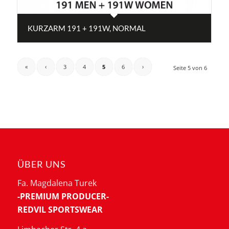
KURZARM 191 + 191W, NORMAL
«
‹
3
4
5
6
›
Seite 5 von 6
ÜBER UNS
Fa. Magdalena Turek
-PREMIUM PRODUCER-
REDVIL SPORTSWEAR