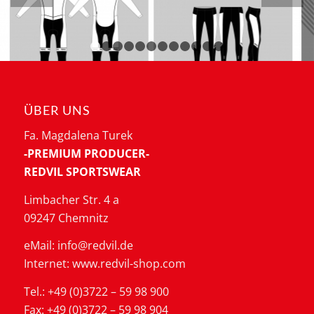
1
2
3
4
5
6
7
8
9
10
11
12
ÜBER UNS
Fa. Magdalena Turek
-PREMIUM PRODUCER-
REDVIL SPORTSWEAR
Limbacher Str. 4 a
09247 Chemnitz
eMail: info@redvil.de
Internet: www.redvil-shop.com
Tel.: +49 (0)3722 – 59 98 900
Fax: +49 (0)3722 – 59 98 904