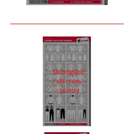
Skilanglauf
/ ski cross-
country