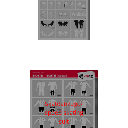
Skateanzüge/
speed skating
suit