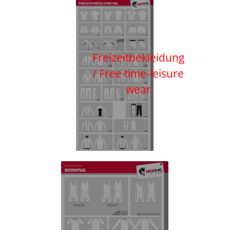
Freizeitbekleidung
/ Free time-leisure
wear