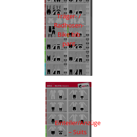
Träger- /
Radhosen-
Bike bib
pant
Einteiler/Anzüge
– Suits