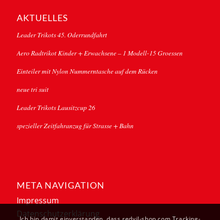
AKTUELLES
Leader Trikots 45. Oderrundfahrt
Aero Radtrikot Kinder + Erwachsene – 1 Modell-15 Groessen
Einteiler mit Nylon Nummerntasche auf dem Rücken
neue tri suit
Leader Trikots Lausitzcup 26
spezieller Zeitfahranzug für Strasse + Bahn
META NAVIGATION
Impressum
Datenschutzerklärung
Ich bin damit einverstanden, dass redvil-shop.com Tracking-