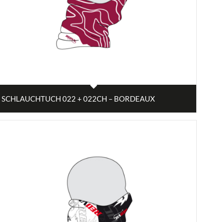
SCHLAUCHTUCH 022 + 022CH – BORDEAUX