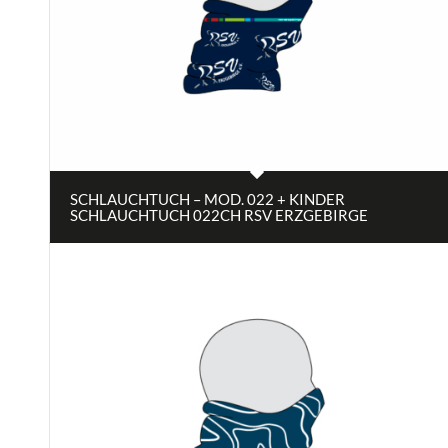
SCHLAUCHTUCH – MOD. 022 + KINDER
SCHLAUCHTUCH 022CH RSV ERZGEBIRGE