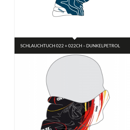
SCHLAUCHTUCH 022 + 022CH – DUNKELPETROL