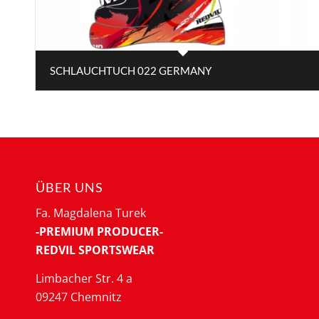
SCHLAUCHTUCH 022 GERMANY
ÜBER UNS
Fa. Magdalena Turek
-PREMIUM PRODUCER-
REDVIL SPORTSWEAR
Limbacher Str. 4 a
09247 Chemnitz