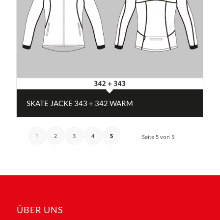
SKATE JACKE 343 + 342 WARM
1
2
3
4
5
Seite 5 von 5
ÜBER UNS