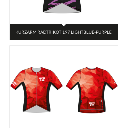
KURZARM RADTRIKOT 197 LIGHTBLUE-PURPLE