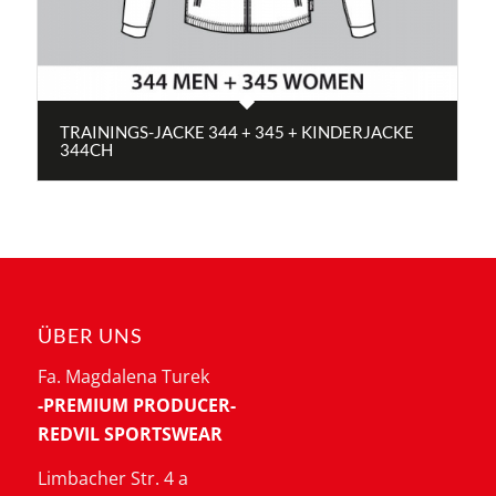
TRAININGS-JACKE 344 + 345 + KINDERJACKE
344CH
ÜBER UNS
Fa. Magdalena Turek
-PREMIUM PRODUCER-
REDVIL SPORTSWEAR
Limbacher Str. 4 a