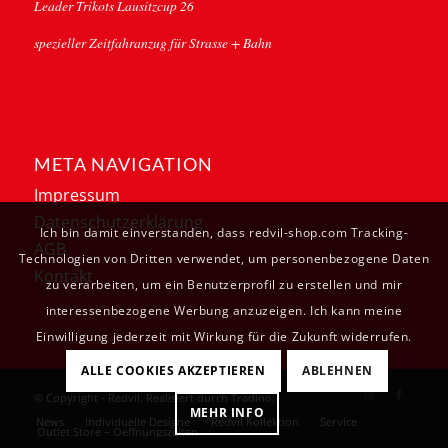
Leader Trikots Lausitzcup 26
spezieller Zeitfahranzug für Strasse + Bahn
META NAVIGATION
Impressum
Datenschutzerklärung
Ich bin damit einverstanden, dass redvil-shop.com Tracking-
AGB
Technologien von Dritten verwendet, um personenbezogene Daten
Kontakt
zu verarbeiten, um ein Benutzerprofil zu erstellen und mir
interessenbezogene Werbung anzuzeigen. Ich kann meine
Einwilligung jederzeit mit Wirkung für die Zukunft widerrufen.
ALLE COOKIES AKZEPTIEREN
ABLEHNEN
© Copyright - Redvil. Realisiert durch
Tradino
.
MEHR INFO
News
Individuelle Designe
Redvil Kollektion
Service
Outlet Store – Oeffnungszeiten