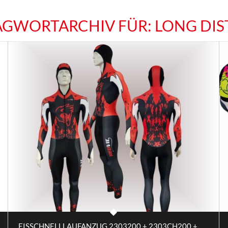
AGWORTARCHIV FÜR:
LONG DIS
EISSCHNELLLAUFANZUG 2303200 + 2303CH200 +