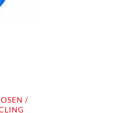
HOSEN /
YCLING