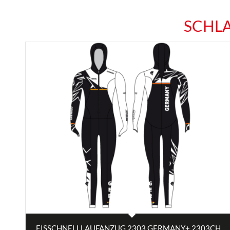
SCHL
EISSCHNELLLAUFANZUG 2303 GERMANY+ 2303CH