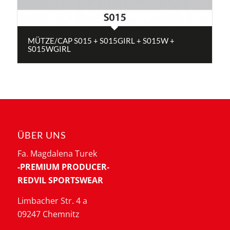
MÜTZE/CAP S015 + S015GIRL + S015W +
S015WGIRL
ÜBER UNS
Fa. Magdalena Turek
-PREMIUM PRODUCER-
REDVIL SPORTSWEAR
Limbacher Str. 4 a
09247 Chemnitz