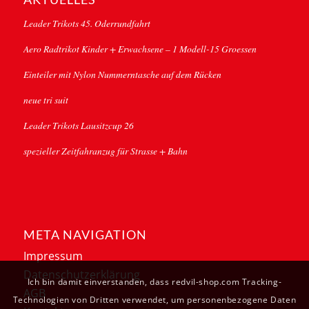
Leader Trikots 45. Oderrundfahrt
Aero Radtrikot Kinder + Erwachsene – 1 Modell-15 Groessen
Einteiler mit Nylon Nummerntasche auf dem Rücken
neue tri suit
Leader Trikots Lausitzcup 26
spezieller Zeitfahranzug für Strasse + Bahn
META NAVIGATION
Impressum
Datenschutzerklärung
Ich bin damit einverstanden, dass redvil-shop.com Tracking-
AGB
Technologien von Dritten verwendet, um personenbezogene Daten