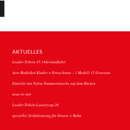
AKTUELLES
Leader Trikots 45. Oderrundfahrt
Aero Radtrikot Kinder + Erwachsene – 1 Modell-15 Groessen
Einteiler mit Nylon Nummerntasche auf dem Rücken
neue tri suit
Leader Trikots Lausitzcup 26
spezieller Zeitfahranzug für Strasse + Bahn