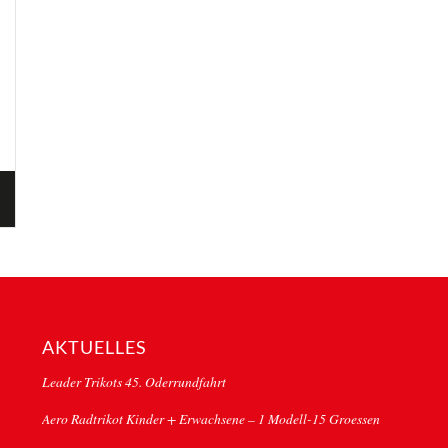
AKTUELLES
Leader Trikots 45. Oderrundfahrt
Aero Radtrikot Kinder + Erwachsene – 1 Modell-15 Groessen