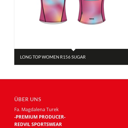
LONG TOP WOMEN R156 SUGAR
ÜBER UNS
Fa. Magdalena Turek
-PREMIUM PRODUCER-
REDVIL SPORTSWEAR