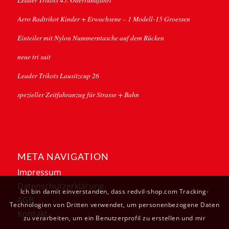
Aero Radtrikot Kinder + Erwachsene – 1 Modell-15 Groessen
Einteiler mit Nylon Nummerntasche auf dem Rücken
neue tri suit
Leader Trikots Lausitzcup 26
spezieller Zeitfahranzug für Strasse + Bahn
META NAVIGATION
Impressum
Datenschutzerklärung
Ich bin damit einverstanden, dass redvil-shop.com Tracking-
AGB
Technologien von Dritten verwendet, um personenbezogene Daten
Kontakt
zu verarbeiten, um ein Benutzerprofil zu erstellen und mir