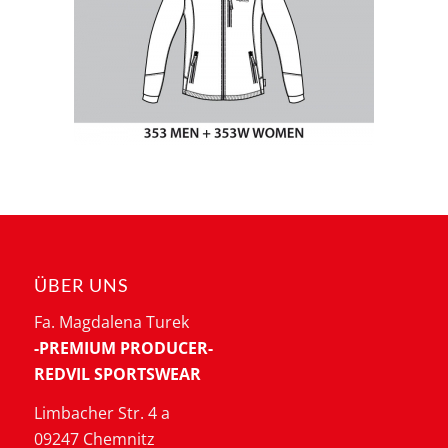
ÜBER UNS
Fa. Magdalena Turek
-PREMIUM PRODUCER-
REDVIL SPORTSWEAR
Limbacher Str. 4 a
09247 Chemnitz