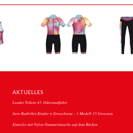
AKTUELLES
Leader Trikots 45. Oderrundfahrt
Aero Radtrikot Kinder + Erwachsene – 1 Modell-15 Groessen
Einteiler mit Nylon Nummerntasche auf dem Rücken