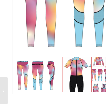
Langarm-Radtrikot-
Trikotjacke Damen
190W L sugar