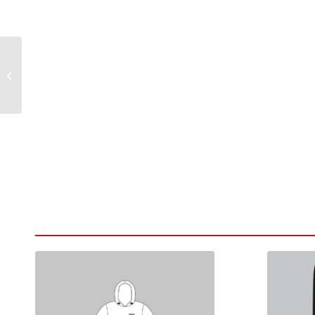
Hoodie kangaroo
bedruckt 627 + 627CH