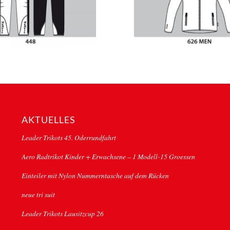
AKTUELLES
Leader Trikots 45. Oderrundfahrt
Aero Radtrikot Kinder + Erwachsene – 1 Modell-15 Groessen
Einteiler mit Nylon Nummerntasche auf dem Rücken
neue tri suit
Leader Trikots Lausitzcup 26